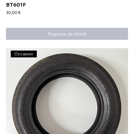
BT601F
Prix
30,00 €
Rupture de stock
Occasion