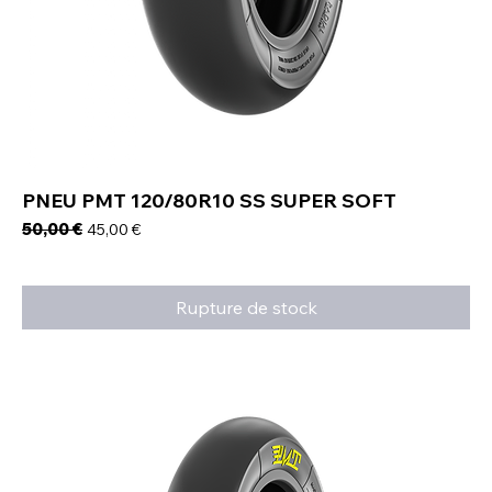
PNEU PMT 120/80R10 SS SUPER SOFT
Prix original
50,00 €
Prix promotionnel
45,00 €
Rupture de stock