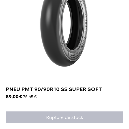
PNEU PMT 90/90R10 SS SUPER SOFT
Prix original
89,00 €
Prix promotionnel
75,65 €
Rupture de stock