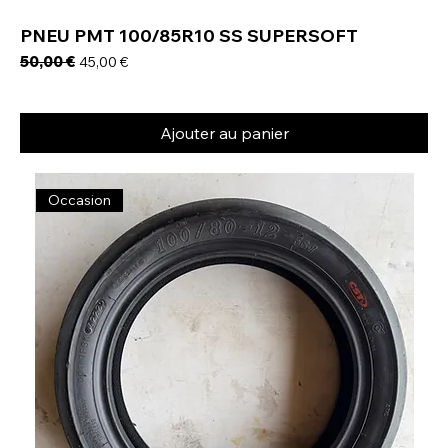
PNEU PMT 100/85R10 SS SUPERSOFT
Prix original
50,00 €
Prix promotionnel
45,00 €
Ajouter au panier
Occasion