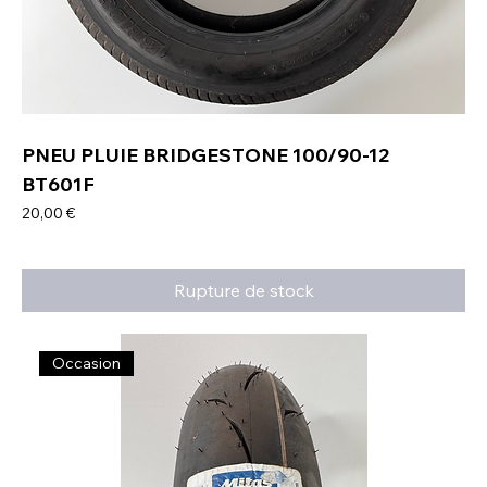
PNEU PLUIE BRIDGESTONE 100/90-12
BT601F
Prix
20,00 €
Rupture de stock
Occasion