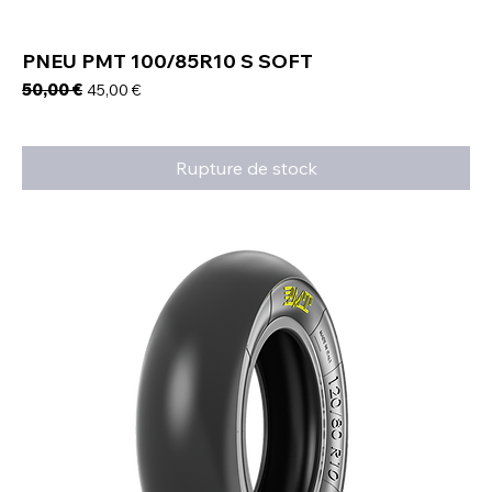
PNEU PMT 100/85R10 S SOFT
Prix original
50,00 €
Prix promotionnel
45,00 €
Rupture de stock