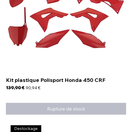
Kit plastique Polisport Honda 450 CRF
Prix original
139,90 €
Prix promotionnel
90,94 €
Rupture de stock
Destockage