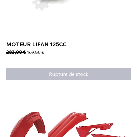
MOTEUR LIFAN 125CC
Prix original
283,00 €
Prix promotionnel
169,80 €
Rupture de stock