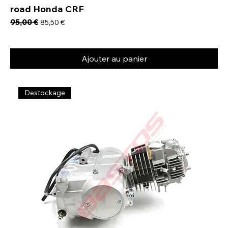
road Honda CRF
Prix original
95,00 €
Prix promotionnel
85,50 €
Ajouter au panier
Destockage