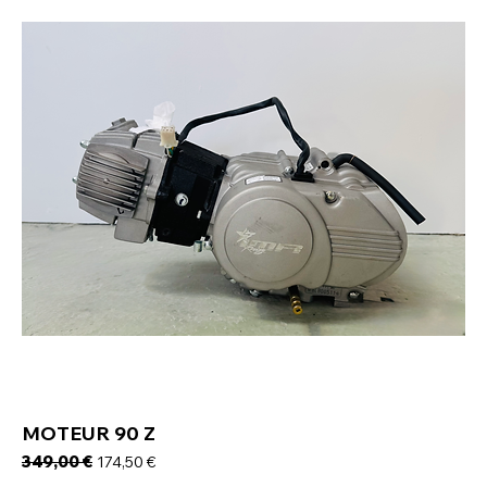
MOTEUR 90 Z
Prix original
349,00 €
Prix promotionnel
174,50 €