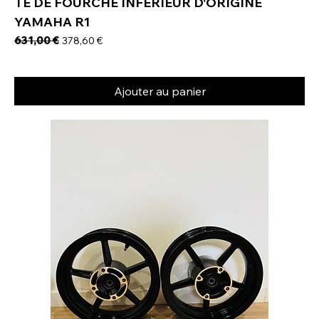
TE DE FOURCHE INFERIEUR D'ORIGINE
YAMAHA R1
Prix original
631,00 €
Prix promotionnel
378,60 €
Ajouter au panier