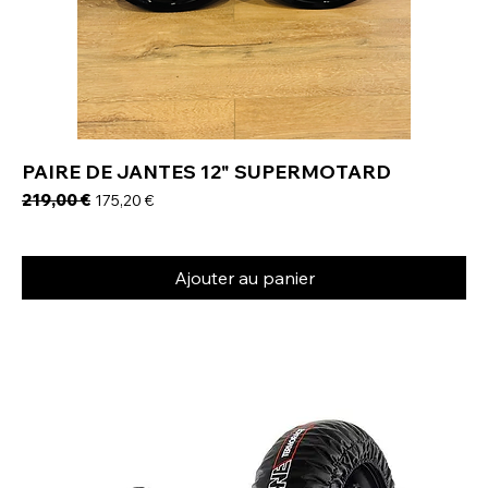
PAIRE DE JANTES 12" SUPERMOTARD
Prix original
219,00 €
Prix promotionnel
175,20 €
Ajouter au panier