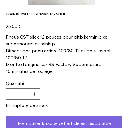
TRAIN DE PNEUS CST 120/80-12 SLICK
Prix
25,00 €
Pneus CST slick 12 pouces pour pitbike/minibike
supermotard et minigp
Dimensions pneu arrière 120/80-12 et pneu avant
100/80-12
Monte d'origine sur RS Factory Supermotard
10 minutes de roulage
Quantité
En rupture de stock
Me notifier lorsque cet article est disponible