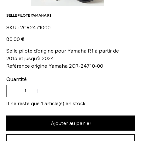
SELLE PILOTE YAMAHA R1
SKU
SKU :
2CR2471000
2CR2471000
Prix
80,00 €
Selle pilote d’origine pour Yamaha R1 à partir de
2015 et jusqu'à 2024
Référence origine Yamaha 2CR-24710-00
Quantité
Il ne reste que 1 article(s) en stock
Ajouter au panier