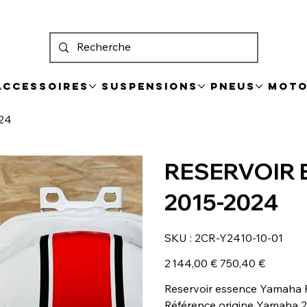
 Accessoires
Suspensions
Pneus
Mot
24
RESERVOIR 
2015-2024
SKU
SKU :
2CR-Y2410-10-01
2CR-
Y2410-
10-
Prix
Prix
2 144,00 €
750,40 €
01
d’origine
promotionnel
Reservoir essence Yamaha 
Référence origine Yamaha