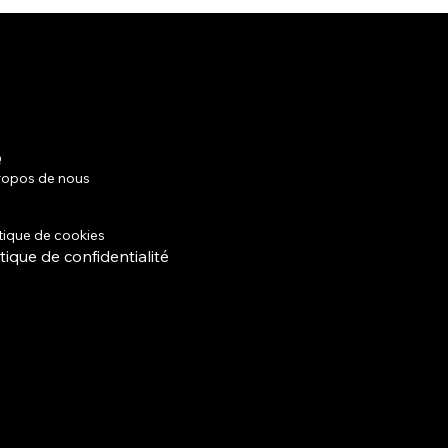
Q
Facebook
ropos de nous
Instagram
mes et conditions
tique de livraison
itique de cookies
itique de confidentialité