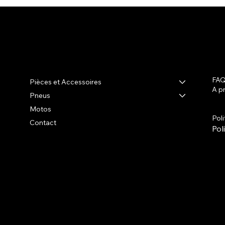
R-shop
FA
Pièces et Accessoires
A p
Pneus
Ter
Poli
Motos
Pol
Contact
Pol