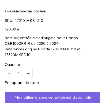
RAM AIR HONDA CBR 1000 RR-R
SKU
SKU :
17310-MKR-D10
17310-
MKR-
D10
Prix
120,00 €
Ram Air, entrée d'air d'origine pour Honda
CBR1000RR-R de 2020 à 2024
Références origine Honda 17310MKRD10 et
17320MKRD10
Quantité
En rupture de stock
Me notifier lorsque cet article est disponible