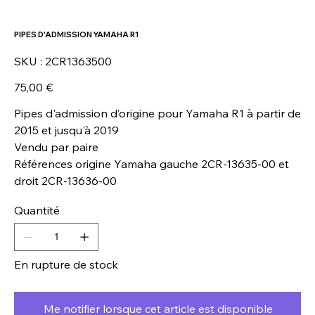
PIPES D'ADMISSION YAMAHA R1
SKU
SKU :
2CR1363500
2CR1363500
Prix
75,00 €
Pipes d'admission d’origine pour Yamaha R1 à partir de
2015 et jusqu'à 2019
Vendu par paire
Références origine Yamaha gauche 2CR-13635-00 et
droit 2CR-13636-00
Quantité
En rupture de stock
Me notifier lorsque cet article est disponible