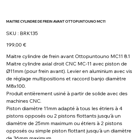
MAITRE CYLINDRE DE FREIN AVANT OTTOPUNTOUNO MC11
SKU
SKU :
BRK135
BRK135
Prix
199,00 €
Maitre cylindre de frein avant Ottopuntouno MC11 8.1
Maitre cylindre axial droit CNC MC-11 avec piston de
Ø11mm (pour frein avant). Levier en aluminium avec vis
de réglage multipositions et raccord banjo diamètre
M8x100.
Produit entièrement usiné à partir de solide avec des
machines CNC.
Piston diamètre 11mm adapté à tous les étriers à 4
pistons opposés ou 2 pistons flottants jusqu'à un
diamètre de 25mm maximum ou étriers à 2 pistons
opposés ou simple piston flottant jusqu'à un diamètre
de 36mm maximum.