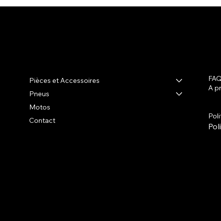
R-shop
FA
Pièces et Accessoires
A p
Pneus
Ter
Poli
Motos
Pol
Contact
Pol