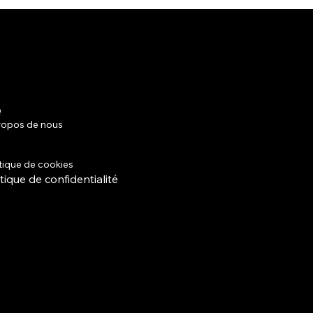
Q
Facebook
ropos de nous
Instagram
mes et conditions
tique de livraison
itique de cookies
itique de confidentialité