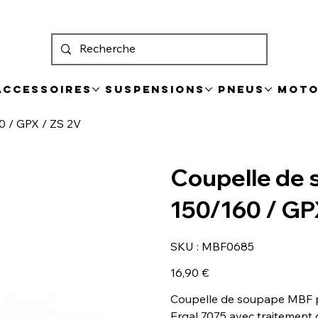
 Accessoires
Suspensions
Pneus
Mot
0 / GPX / ZS 2V
Coupelle de 
150/160 / GP
SKU
SKU :
MBF0685
MBF0685
Prix
16,90 €
Coupelle de soupape MBF p
Ergal 7075 avec traitement 