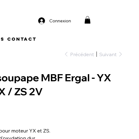
Connexion
os
Contact
Précédent
Suivant
soupape MBF Ergal - YX
X / ZS 2V
our moteur YX et ZS.
d'oxydation dur.