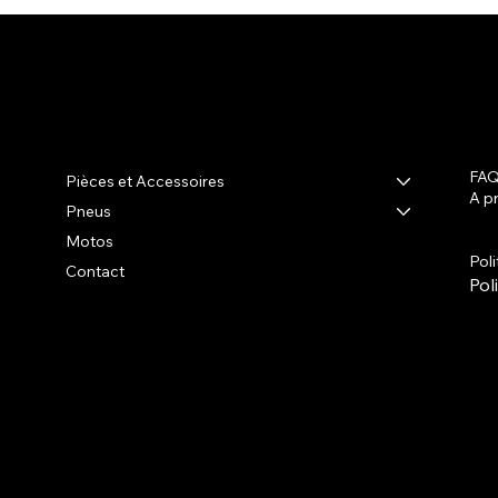
R-shop
FA
Pièces et Accessoires
A p
Pneus
Ter
Poli
Motos
Pol
Contact
Pol