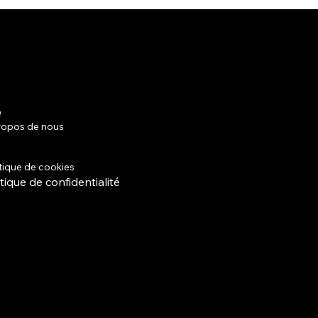
Q
Facebook
ropos de nous
Instagram
mes et conditions
tique de livraison
itique de cookies
itique de confidentialité