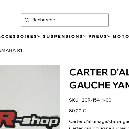
 Accessoires
Suspensions
Pneus
Mot
AMAHA R1
CARTER D'
GAUCHE YA
SKU
SKU :
2CR-15411-00
2CR-
15411-
00
Prix
80,00 €
Carter d'allumage/stator g
Carter gris d'origine sur le