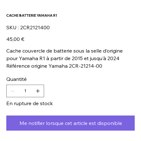
CACHE BATTERIE YAMAHA R1
SKU
SKU :
2CR2121400
2CR2121400
Prix
45,00 €
Cache couvercle de batterie sous la selle d’origine
pour Yamaha R1 à partir de 2015 et jusqu'à 2024
Référence origine Yamaha 2CR-21214-00
Quantité
En rupture de stock
Me notifier lorsque cet article est disponible