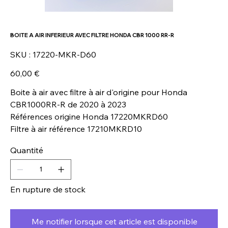
BOITE A AIR INFERIEUR AVEC FILTRE HONDA CBR 1000 RR-R
SKU
SKU :
17220-MKR-D60
17220-
MKR-
D60
Prix
60,00 €
Boite à air avec filtre à air d'origine pour Honda
CBR1000RR-R de 2020 à 2023
Références origine Honda 17220MKRD60
Filtre à air référence 17210MKRD10
Quantité
En rupture de stock
Me notifier lorsque cet article est disponible